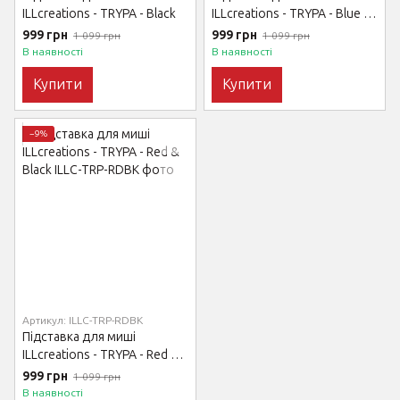
ILLcreations - TRYPA - Black
ILLcreations - TRYPA - Blue &
Pink
999 грн
999 грн
1 099 грн
1 099 грн
В наявності
В наявності
Купити
Купити
−9%
Артикул: ILLC-TRP-RDBK
Підставка для миші
ILLcreations - TRYPA - Red &
Black
999 грн
1 099 грн
В наявності