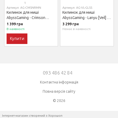
1
Артикул: AG-CMSNRMN
Артикул: AG-VL-GLSS
Килимок для миші
Килимок для миші
AbyssGaming - Crimson
AbyssGaming - Lanyu [Veil] -
Remains
Glass Mousepad
1 399 грн
3 299 грн
В наявності
Немає в наявності
Купити
093 486 42 84
Контактна інформація
Повна версія сайту
© 2026
Інтернет-магазин створений з Хорошоп