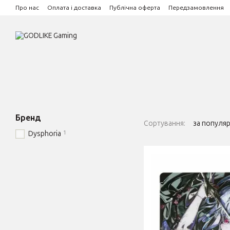
Перейти до основного контенту
Про нас
Оплата і доставка
Публічна оферта
Передзамовлення
Бренд
Сортування:
за популя
1
Dysphoria