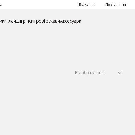
Порівняння
ки
Бажання
мки
Глайди
Гріпси
Ігрові рукави
Аксесуари
Відображення: