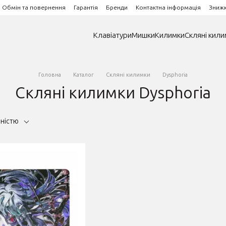
Обмін та повернення
Гарантія
Бренди
Контактна інформація
Зниж
Клавіатури
Мишки
Килимки
Скляні кили
Головна
Каталог
Скляні килимки
Dysphoria
Скляні килимки Dysphoria
рністю