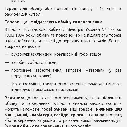
купівлі.​
Термін для обміну або повернення товару - 14 днів, не
рахуючи дня купівлі.
Товари, що не підлягають обміну та поверненню
Згідно з Постановою Кабінету Міністрів України № 172 від
19.03.1994 року, обміну та поверненню не підлягають товари
належної якості, включені до переліку таких товарів. До них,
зокрема, належать:
рукавички (включаючи компресійні, ігрові тощо);
засоби особистої гігієни;
програмне забезпечення, витратні матеріали (у разі
порушення упаковки);
фотопродукція, товари, виготовлені на замовлення або з
індивідуальними характеристиками.
Важливо:
до товарів нашого асортименту, які не підлягають
обміну та поверненню згідно з чинним законодавством,
можуть належати
ігрові рукави
. Інші товари -
килимки для
миші, миші, клавіатури, глайди, гріпси
- підлягають обміну
або поверненню за умови дотримання вимог, зазначених у п.
"
Умови обміну та повернення
" цього розділу.