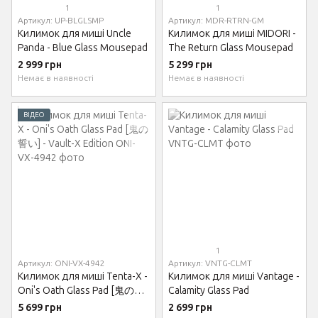
1
1
Артикул: UP-BLGLSMP
Артикул: MDR-RTRN-GM
Килимок для миші Uncle
Килимок для миші MIDORI -
Panda - Blue Glass Mousepad
The Return Glass Mousepad
2 999 грн
5 299 грн
Немає в наявності
Немає в наявності
ВІДЕО
1
Артикул: ONI-VX-4942
Артикул: VNTG-CLMT
Килимок для миші Tenta-X -
Килимок для миші Vantage -
Oni's Oath Glass Pad [鬼の誓
Calamity Glass Pad
い] - Vault-X Edition
5 699 грн
2 699 грн