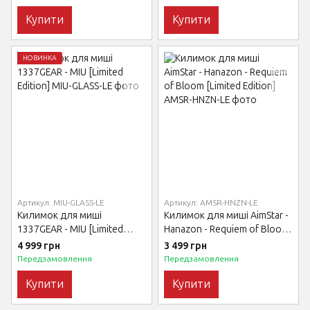
Купити
Купити
НОВИНКА
Артикул: MIU-GLASS-LE
Артикул: AMSR-HNZN-LE
Килимок для миші
Килимок для миші AimStar -
1337GEAR - MIU [Limited
Hanazon - Requiem of Bloom
Edition]
[Limited Edition]
4 999 грн
3 499 грн
Передзамовлення
Передзамовлення
Купити
Купити