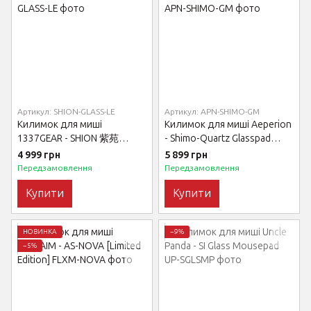
Артикул: SHION-GLASS-LE
Артикул: APN-SHIMO-GM
Килимок для миші
Килимок для миші Aeperion
1337GEAR - SHION 紫苑
- Shimo-Quartz Glasspad
[Limited Edition]
[Limited Edition]
4 999 грн
5 899 грн
Передзамовлення
Передзамовлення
Купити
Купити
НОВИНКА
−9%
−5%