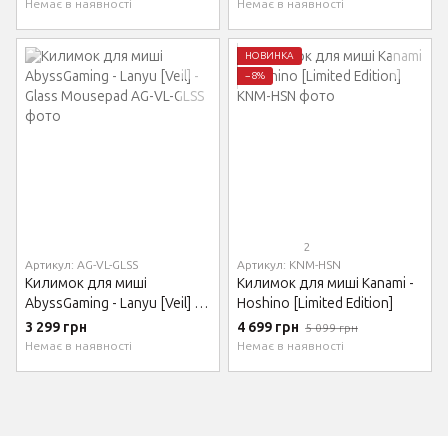
Немає в наявності
Немає в наявності
НОВИНКА
−8%
2
Артикул: AG-VL-GLSS
Артикул: KNM-HSN
Килимок для миші
Килимок для миші Kanami -
AbyssGaming - Lanyu [Veil] -
Hoshino [Limited Edition]
Glass Mousepad
3 299 грн
4 699 грн
5 099 грн
Немає в наявності
Немає в наявності