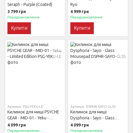
Seraph - Purple (Coated)
Ryo
3 799 грн
4 999 грн
Передзамовлення
Передзамовлення
Купити
Купити
Артикул: PSG-YEKU-LE
Артикул: DSPHR-SAYO-GLSS
Килимок для миші PSYCHE
Килимок для миші
GEAR - MID-01 - Yeku -
Dysphoria - Sayo - Glass
Limited Edition
Mousepad
4 099 грн
4 099 грн
Передзамовлення
Передзамовлення