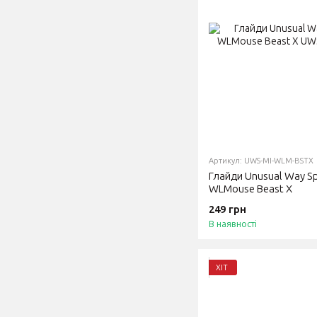
Артикул: UWS-MI-WLM-BSTX
Глайди Unusual Way Spo
WLMouse Beast X
249 грн
В наявності
ХІТ