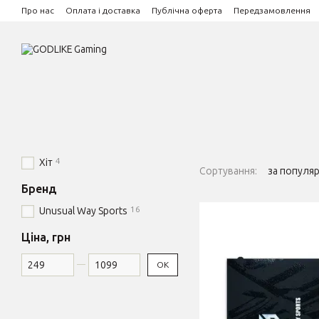
Перейти до основного контенту
Про нас
Оплата і доставка
Публічна оферта
Передзамовлення
4
Хіт
Сортування:
за популя
Бренд
16
Unusual Way Sports
Ціна, грн
Від Ціна, грн
До Ціна, грн
ОК