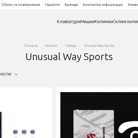
Обмін та повернення
Гарантія
Бренди
Контактна інформація
Зниж
Клавіатури
Мишки
Килимки
Скляні кили
Головна
Каталог
Глайди
Unusual Way Sports
Unusual Way Sports
рністю