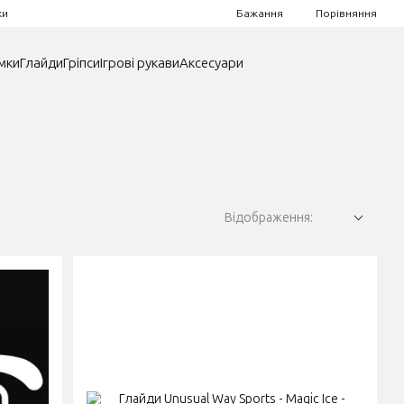
Порівняння
ки
Бажання
мки
Глайди
Гріпси
Ігрові рукави
Аксесуари
Відображення: