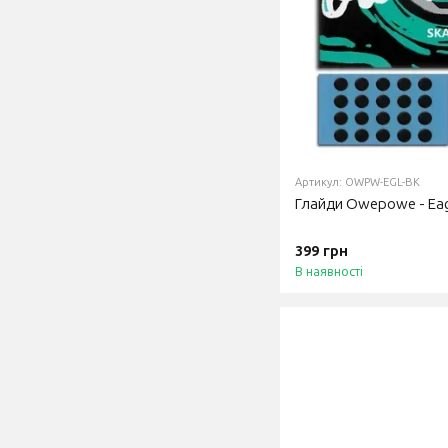
Артикул: OWPW-EGL-BK
Глайди Owepowe - Eag
399 грн
В наявності