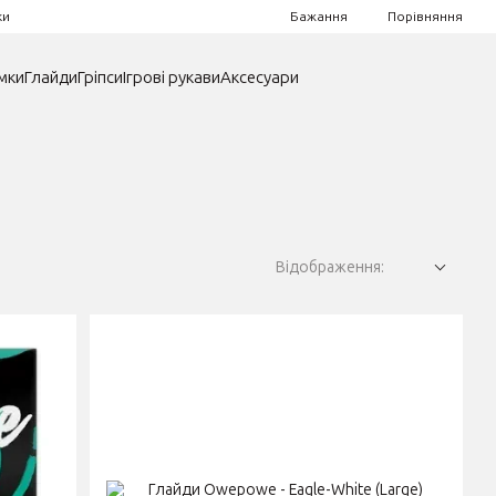
Порівняння
ки
Бажання
мки
Глайди
Гріпси
Ігрові рукави
Аксесуари
Відображення: