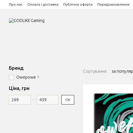
Перейти до основного контенту
Про нас
Оплата і доставка
Публічна оферта
Передзамовлення
Бренд
Сортування:
за популя
8
Owepowe
Ціна, грн
Від Ціна, грн
До Ціна, грн
ОК