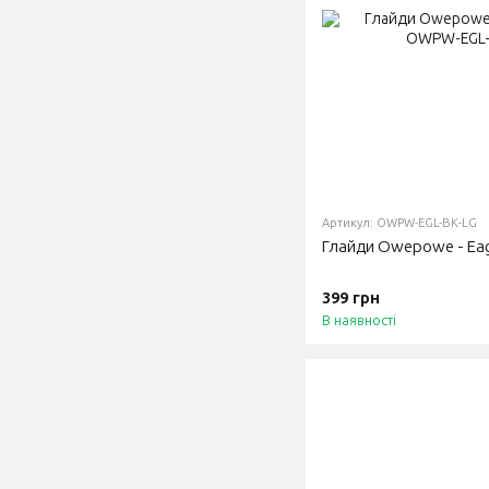
Артикул: OWPW-EGL-BK-LG
Глайди Owepowe - Eagl
399 грн
В наявності