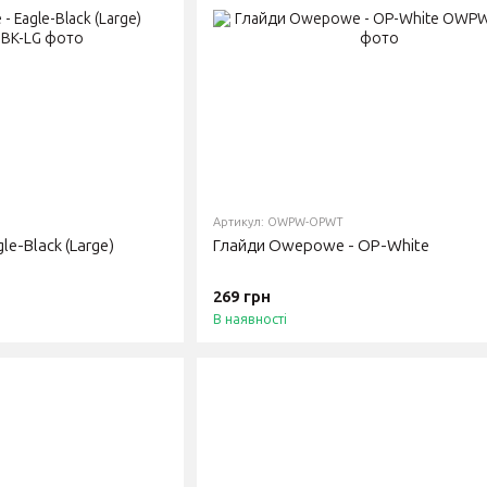
Артикул: OWPW-OPWT
e-Black (Large)
Глайди Owepowe - OP-White
269 грн
В наявності