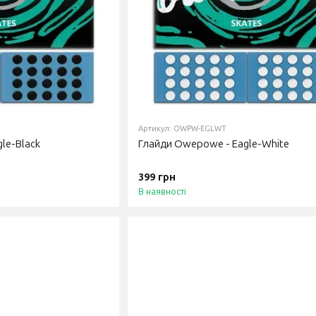
Артикул: OWPW-EGLWT
le-Black
Глайди Owepowe - Eagle-White
399 грн
В наявності