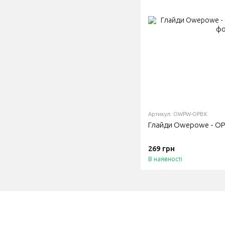
Артикул: OWPW-OPBK
Глайди Owepowe - OP
269 грн
В наявності