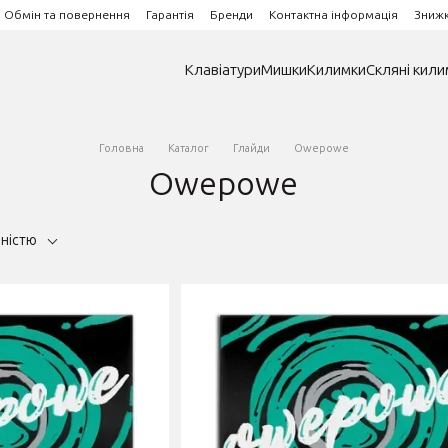
Обмін та повернення
Гарантія
Бренди
Контактна інформація
Зниж
Клавіатури
Мишки
Килимки
Скляні кили
Головна
Каталог
Глайди
Owepowe
Owepowe
рністю