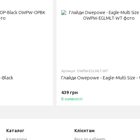
Артикул: OWPW-EGLMLT-WT
-Black
Глайди Owepowe - Eagle-Multi Size -
439 грн
В наявності
Каталог
Клієнтам
Клавіатури
Вхід до кабінету