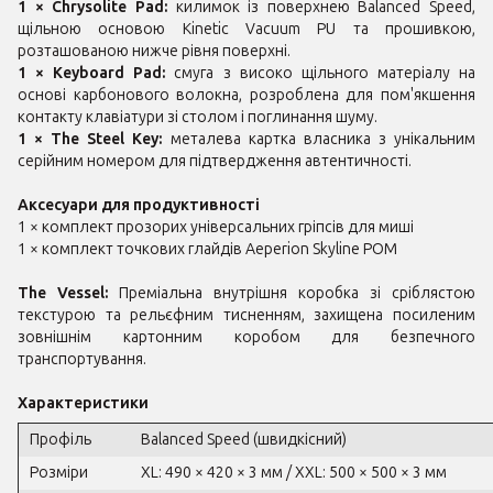
1 × Chrysolite Pad:
килимок із поверхнею Balanced Speed,
щільною основою Kinetic Vacuum PU та прошивкою,
розташованою нижче рівня поверхні.
1 × Keyboard Pad:
смуга з високо щільного матеріалу на
основі карбонового волокна, розроблена для пом'якшення
контакту клавіатури зі столом і поглинання шуму.
1 × The Steel Key:
металева картка власника з унікальним
серійним номером для підтвердження автентичності.
Аксесуари для продуктивності
1 × комплект прозорих універсальних гріпсів для миші
1 × комплект точкових глайдів Aeperion Skyline POM
The Vessel:
Преміальна внутрішня коробка зі сріблястою
текстурою та рельєфним тисненням, захищена посиленим
зовнішнім картонним коробом для безпечного
транспортування.
Характеристики
Профіль
Balanced Speed (швидкісний)
Розміри
XL: 490 × 420 × 3 мм / XXL: 500 × 500 × 3 мм