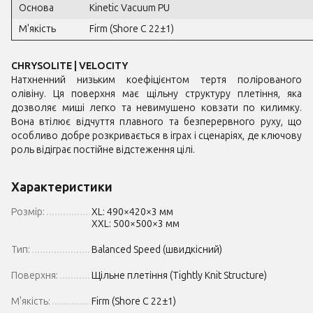
Основа
Kinetic Vacuum PU
М'якість
Firm (Shore C 22±1)
CHRYSOLITE | VELOCITY
Натхненний низьким коефіцієнтом тертя полірованого
олівіну. Ця поверхня має щільну структуру плетіння, яка
дозволяє миші легко та невимушено ковзати по килимку.
Вона втілює відчуття плавного та безперервного руху, що
особливо добре розкривається в іграх і сценаріях, де ключову
роль відіграє постійне відстеження цілі.
Характеристики
Розмір:
XL: 490×420×3 мм
XXL: 500×500×3 мм
Тип:
Balanced Speed (швидкісний)
Поверхня:
Щільне плетіння (Tightly Knit Structure)
М'якість:
Firm (Shore C 22±1)