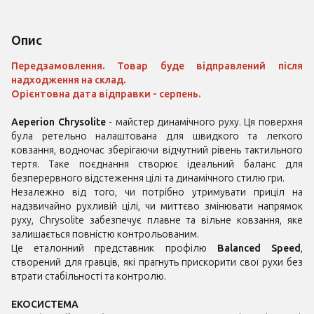
Опис
Передзамовлення. Товар буде відправлений після
надходження на склад.
Орієнтовна дата відправки - серпень.
Aeperion Chrysolite
- майстер динамічного руху. Ця поверхня
була ретельно налаштована для швидкого та легкого
ковзання, водночас зберігаючи відчутний рівень тактильного
тертя. Таке поєднання створює ідеальний баланс для
безперервного відстеження цілі та динамічного стилю гри.
Незалежно від того, чи потрібно утримувати приціл на
надзвичайно рухливій цілі, чи миттєво змінювати напрямок
руху, Chrysolite забезпечує плавне та вільне ковзання, яке
залишається повністю контрольованим.
Це еталонний представник профілю
Balanced Speed
,
створений для гравців, які прагнуть прискорити свої рухи без
втрати стабільності та контролю.
ЕКОСИСТЕМА