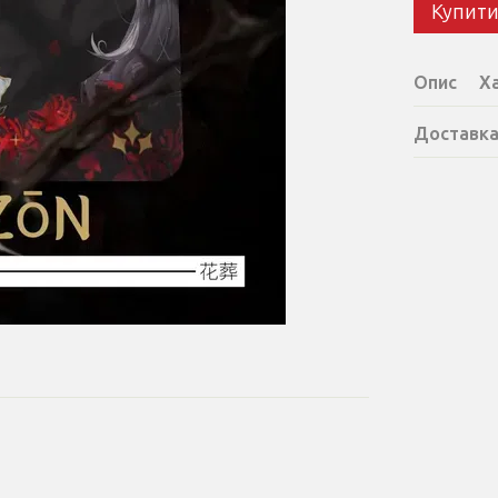
Купит
Опис
Х
Доставк