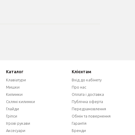
Каталог
Клієнтам
Клавіатури
Вхід до кабінету
Мишки
Про нас
Килимки
Оплата і доставка
Скляні килимки
Публічна оферта
Глайди
Передзамовлення
Гріпси
Обмін та повернення
Ігрові рукави
Гарантія
Аксесуари
Бренди