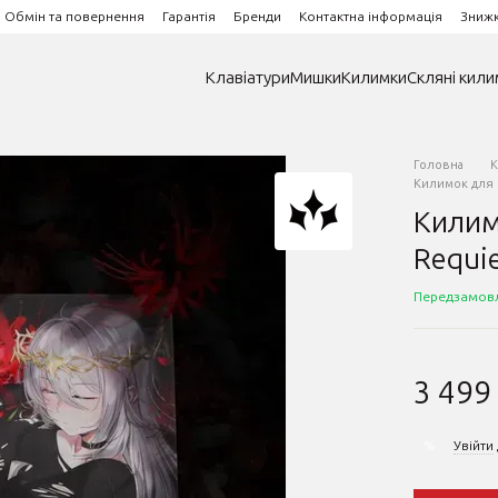
Обмін та повернення
Гарантія
Бренди
Контактна інформація
Зниж
Клавіатури
Мишки
Килимки
Скляні кили
Головна
К
Килимок для м
Килим
Requie
Передзамов
3 499
Увійти
%