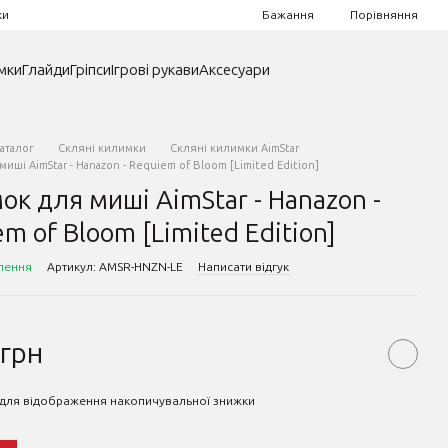
Порівняння
ки
Бажання
мки
Глайди
Гріпси
Ігрові рукави
Аксесуари
аталог
Скляні килимки
Скляні килимки AimStar
иші AimStar - Hanazon - Requiem of Bloom [Limited Edition]
ок для миші AimStar - Hanazon -
m of Bloom [Limited Edition]
лення
Артикул: AMSR-HNZN-LE
Написати відгук
 грн
для відображення накопичувальної знижки