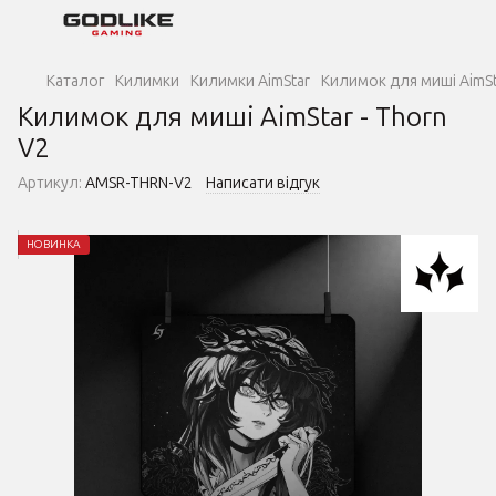
Каталог
Килимки
Килимки AimStar
Килимок для миші AimSt
Килимок для миші AimStar - Thorn
V2
Артикул:
AMSR-THRN-V2
Написати відгук
НОВИНКА