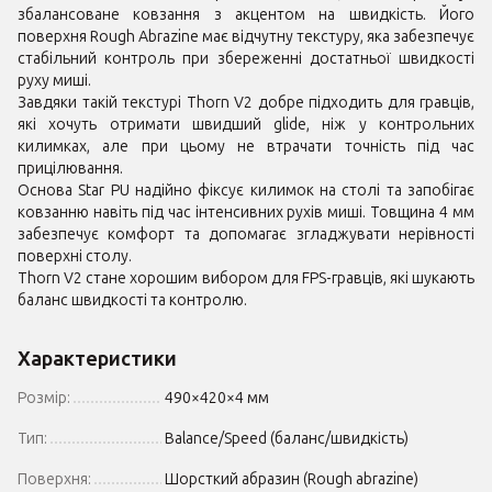
збалансоване ковзання з акцентом на швидкість. Його
поверхня Rough Abrazine має відчутну текстуру, яка забезпечує
стабільний контроль при збереженні достатньої швидкості
руху миші.
Завдяки такій текстурі Thorn V2 добре підходить для гравців,
які хочуть отримати швидший glide, ніж у контрольних
килимках, але при цьому не втрачати точність під час
прицілювання.
Основа Star PU надійно фіксує килимок на столі та запобігає
ковзанню навіть під час інтенсивних рухів миші. Товщина 4 мм
забезпечує комфорт та допомагає згладжувати нерівності
поверхні столу.
Thorn V2 стане хорошим вибором для FPS-гравців, які шукають
баланс швидкості та контролю.
Характеристики
Розмір:
490×420×4 мм
Тип:
Balance/Speed (баланс/швидкість)
Поверхня:
Шорсткий абразин (Rough abrazine)