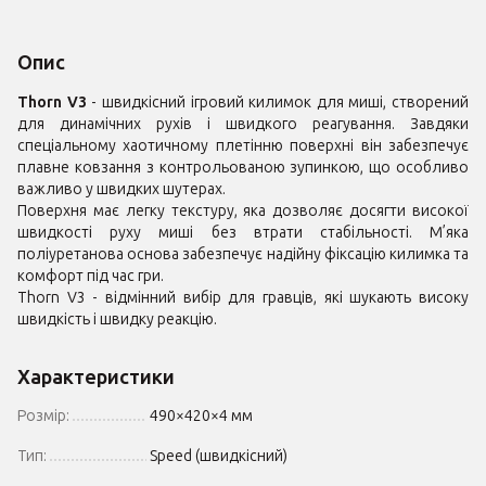
Опис
Thorn V3
- швидкісний ігровий килимок для миші, створений
для динамічних рухів і швидкого реагування. Завдяки
спеціальному хаотичному плетінню поверхні він забезпечує
плавне ковзання з контрольованою зупинкою, що особливо
важливо у швидких шутерах.
Поверхня має легку текстуру, яка дозволяє досягти високої
швидкості руху миші без втрати стабільності. М’яка
поліуретанова основа забезпечує надійну фіксацію килимка та
комфорт під час гри.
Thorn V3 - відмінний вибір для гравців, які шукають високу
швидкість і швидку реакцію.
Характеристики
Розмір:
490×420×4 мм
Тип:
Speed (швидкісний)