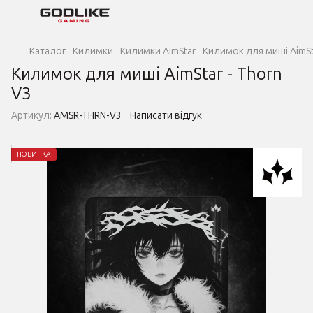
Каталог
Килимки
Килимки AimStar
Килимок для миші AimSta
Килимок для миші AimStar - Thorn
V3
Артикул:
AMSR-THRN-V3
Написати відгук
НОВИНКА