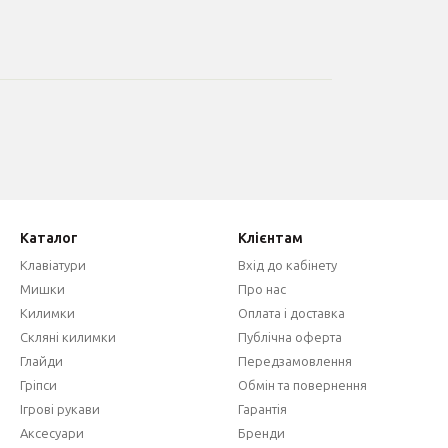
Каталог
Клієнтам
Клавіатури
Вхід до кабінету
Мишки
Про нас
Килимки
Оплата і доставка
Скляні килимки
Публічна оферта
Глайди
Передзамовлення
Гріпси
Обмін та повернення
Ігрові рукави
Гарантія
Аксесуари
Бренди