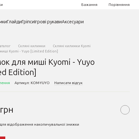
Порівняння
ки
Бажання
мки
Глайди
Гріпси
Ігрові рукави
Аксесуари
аталог
Скляні килимки
Скляні килимки Kyomi
иші Kyomi - Yuyo [Limited Edition]
ок для миші Kyomi - Yuyo
ed Edition]
лення
Артикул: KOM-YUYO
Написати відгук
 грн
для відображення накопичувальної знижки