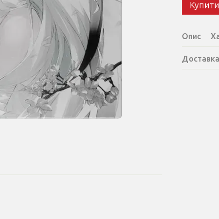
Купит
Опис
Х
Доставк