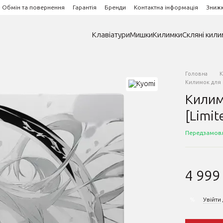
Обмін та повернення
Гарантія
Бренди
Контактна інформація
Зниж
Клавіатури
Мишки
Килимки
Скляні кили
Головна
К
Килимок для м
Килим
[Limit
Передзамов
4 999
Увійти
%