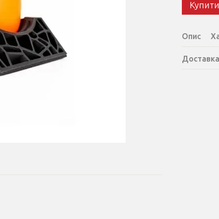
Купит
Опис
Х
Доставк