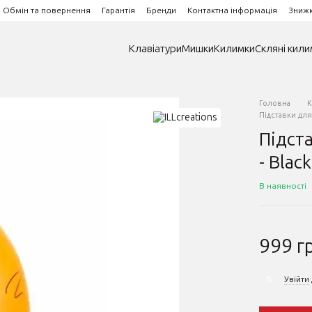
Обмін та повернення
Гарантія
Бренди
Контактна інформація
Зниж
Клавіатури
Мишки
Килимки
Скляні кили
Головна
К
Підставки для
Підста
- Black
В наявності
999 г
Увійти
%