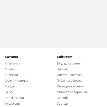
Каталог
Клієнтам
Клавіатури
Вхід до кабінету
Мишки
Про нас
Килимки
Оплата і доставка
Скляні килимки
Публічна оферта
Глайди
Передзамовлення
Гріпси
Обмін та повернення
Ігрові рукави
Гарантія
Аксесуари
Бренди