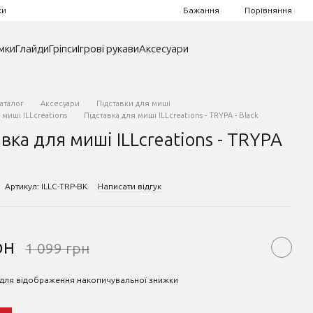
Порівняння
ки
Бажання
мки
Глайди
Гріпси
Ігрові рукави
Аксесуари
аталог
Аксесуари
Підставки для миші
 миші ILLcreations
Підставка для миші ILLcreations - TRYPA - Black
вка для миші ILLcreations - TRYPA
Артикул: ILLC-TRP-BK
Написати відгук
рн
1 099 грн
для відображення накопичувальної знижки