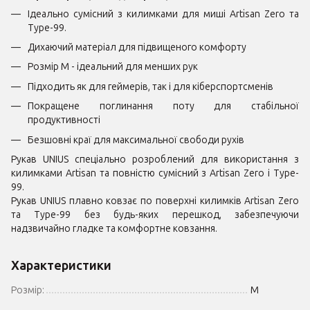
Ідеально сумісний з килимками для миші Artisan Zero та
Type-99.
Дихаючий матеріал для підвищеного комфорту
Розмір M - ідеальний для менших рук
Підходить як для геймерів, так і для кіберспортсменів
Покращене поглинання поту для стабільної
продуктивності
Безшовні краї для максимальної свободи рухів
Рукав UNIUS спеціально розроблений для використання з
килимками Artisan та повністю сумісний з Artisan Zero і Type-
99.
Рукав UNIUS плавно ковзає по поверхні килимків Artisan Zero
та Type-99 без будь-яких перешкод, забезпечуючи
надзвичайно гладке та комфортне ковзання.
Характеристики
Розмір:
M