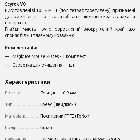
Scyrox V8
.
Виготовлені зі 100% PTFE (політетрафторетилену), призначені
для зменшення тертя та запобігання чіплянню країв глайда за
поверхню.
Глайди мають точно оброблений заокруглений край, що
сприяє більш плавному ковзанню.
Комплектація:
Magic Ice Mouse Skates - 1 комплект.
Серветка для очищення - 1 шт.
Характеристики
Розмір:
Товщина: ~0,9 мм
Тип:
Speed (швидкісні)
Матеріал:
Посилений PTFE (Teflon)
Колір:
Білий
Пакування:
Фірмове пакування Unusual Way Sports