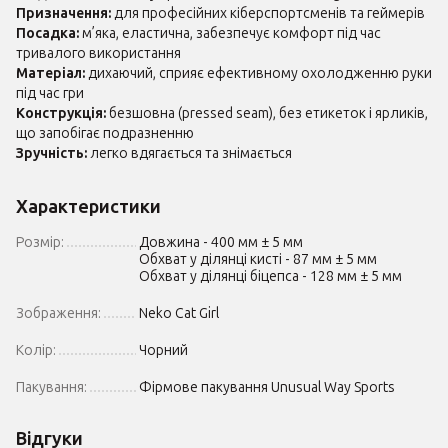
Призначення:
для професійних кіберспортсменів та геймерів
Посадка:
м’яка, еластична, забезпечує комфорт під час
тривалого використання
Матеріал:
дихаючий, сприяє ефективному охолодженню руки
під час гри
Конструкція:
безшовна (pressed seam), без етикеток і ярликів,
що запобігає подразненню
Зручність:
легко вдягається та знімається
Характеристики
Розмір:
Довжина - 400 мм ± 5 мм
Обхват у ділянці кисті - 87 мм ± 5 мм
Обхват у ділянці біцепса - 128 мм ± 5 мм
Зображення:
Neko Cat Girl
Колір:
Чорний
Пакування:
Фірмове пакування Unusual Way Sports
Відгуки