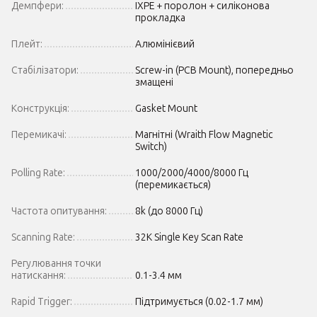
Демпфери:
IXPE + поролон + силіконова
прокладка
Плейт:
Алюмінієвий
Стабілізатори:
Screw-in (PCB Mount), попередньо
змащені
Конструкція:
Gasket Mount
Перемикачі:
Магнітні (Wraith Flow Magnetic
Switch)
Polling Rate:
1000/2000/4000/8000 Гц
(перемикається)
Частота опитування:
8k (до 8000 Гц)
Scanning Rate:
32K Single Key Scan Rate
Регулювання точки
натискання:
0.1-3.4 мм
Rapid Trigger:
Підтримується (0.02-1.7 мм)