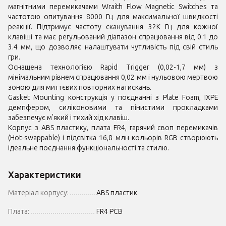
магнітними перемикачами Wraith Flow Magnetic Switches та
частотою опитування 8000 Гц для максимальної швидкості
реакції. Підтримує частоту сканування 32K Гц для кожної
клавіші та має регульований діапазон спрацювання від 0.1 до
3.4 мм, що дозволяє налаштувати чутливість під свій стиль
гри.
Оснащена технологією Rapid Trigger (0,02-1,7 мм) з
мінімальним рівнем спрацювання 0,02 мм і нульовою мертвою
зоною для миттєвих повторних натискань.
Gasket Mounting конструкція у поєднанні з Plate Foam, IXPE
демпфером, силіконовими та пінистими прокладками
забезпечує м’який і тихий хід клавіш.
Корпус з ABS пластику, плата FR4, гарячий своп перемикачів
(Hot-swappable) і підсвітка 16,8 млн кольорів RGB створюють
ідеальне поєднання функціональності та стилю.
Характеристики
Матеріал корпусу:
ABS пластик
Плата:
FR4 PCB