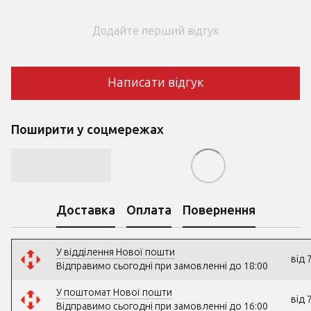
Додайте перший відгук
Написати відгук
Поширити у соцмережах
Доставка
Оплата
Повернення
У відділення Нової пошти
від 
Відправимо сьогодні при замовленні до 18:00
У поштомат Нової пошти
від 
Відправимо сьогодні при замовленні до 16:00